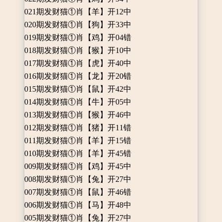
021期发财猫①肖【羊】开12中
020期发财猫①肖【狗】开33中
019期发财猫①肖【鸡】开04错
018期发财猫①肖【猴】开10中
017期发财猫①肖【虎】开40中
016期发财猫①肖【龙】开20错
015期发财猫①肖【鼠】开42中
014期发财猫①肖【牛】开05中
013期发财猫①肖【猴】开46中
012期发财猫①肖【猪】开11错
011期发财猫①肖【羊】开15错
010期发财猫①肖【羊】开45错
009期发财猫①肖【鸡】开45中
008期发财猫①肖【兔】开27中
007期发财猫①肖【鼠】开46错
006期发财猫①肖【马】开48中
005期发财猫①肖【兔】开27中